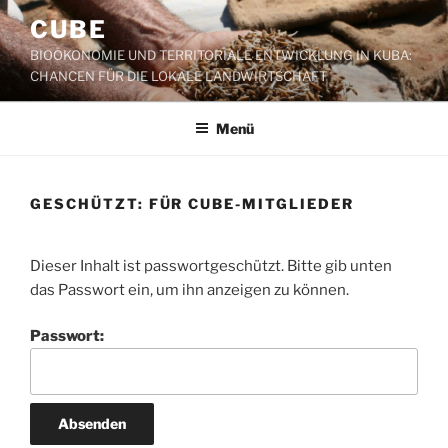
Zum
CUBE
Inhalt
BIOÖKONOMIE UND TERRITORIALE ENTWICKLUNG IN KUBA:
springen
CHANCEN FÜR DIE LOKALE LANDWIRTSCHAFT
Menü
GESCHÜTZT: FÜR CUBE-MITGLIEDER
Dieser Inhalt ist passwortgeschützt. Bitte gib unten
das Passwort ein, um ihn anzeigen zu können.
Passwort: