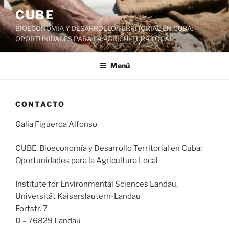
Saltar
CUBE
al
BIOECONOMÍA Y DESARROLLO TERRITORIAL EN CUBA:
contenido
OPORTUNIDADES PARA LA AGRICULTURA LOCAL
Menú
CONTACTO
Galia Figueroa Alfonso
CUBE. Bioeconomía y Desarrollo Territorial en Cuba:
Oportunidades para la Agricultura Local
Institute for Environmental Sciences Landau,
Universität Kaiserslautern-Landau
Fortstr. 7
D – 76829 Landau