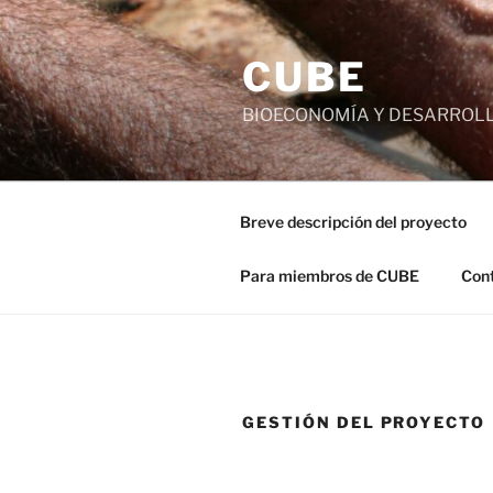
Saltar
al
CUBE
contenido
BIOECONOMÍA Y DESARROLL
Breve descripción del proyecto
Para miembros de CUBE
Cont
GESTIÓN DEL PROYECTO